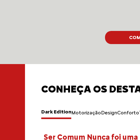
COM
CONHEÇA OS DESTA
Dark Edition
Motorização
Design
Conforto
ct
Ser Comum Nunca foi uma