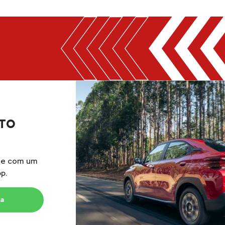
TO
nte com um
p.
ta