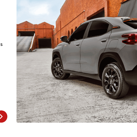
O melhor da eficiência e economia, o
Aprecie o
Basalt é um SUV com Motor Turbo de 130
imponênci
cv de potência; produzido na fábrica
linhas flu
Stellantis em Porto Real.
resultand
as