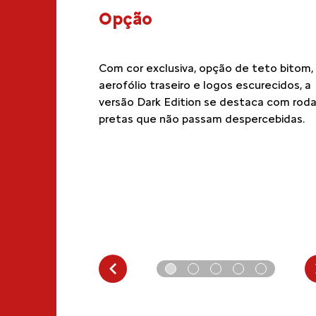
0"
Opção
uer momento:
Com cor exclusiva, opção de teto bitom,
10” equipada com
aerofólio traseiro e logos escurecidos, a
e comando de voz,
versão Dark Edition se destaca com rod
 versões. Agora
pretas que não passam despercebidas.
afina em black
e.