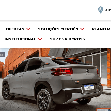
AU
OFERTAS
SOLUÇÕES CITROËN
PLANO M
INSTITUCIONAL
SUV C3 AIRCROSS
26